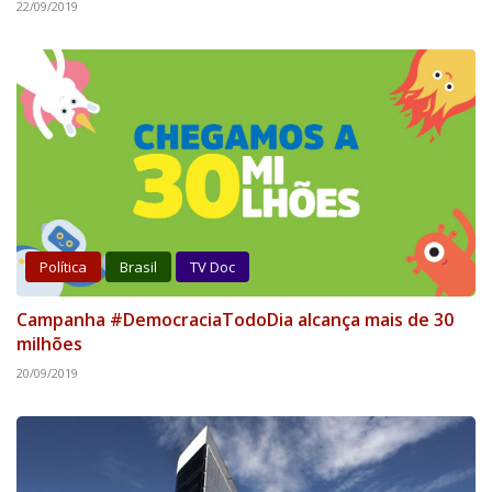
22/09/2019
Política
Brasil
TV Doc
Campanha #DemocraciaTodoDia alcança mais de 30
milhões
20/09/2019