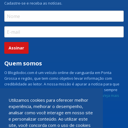
Cadastre-se e receba as notícias.
Assinar
Quem somos
O Blogdodoc.com é um veículo online de vanguarda em Ponta
Grossa e região, que tem como objetivo levar informação com
credibilidade ao leitor. A nossa missão é apurar a notícia para que
nossos leitores tenham acesso aos fatos como eles são, sempre
com imparcialidade e ouvindo todos os lados da notícia.
Veja mais
Utilizamos cookies para oferecer melhor
experiência, melhorar o desempenho,
Grupo Doc.com
analisar como você interage em nosso site
e personalizar conteúdo. Ao utilizar este
Rua Rio de Janeiro, 150 - Sala 102
site, você concorda com o uso de cookies
CEP: 84070-060 - Nova Rússia