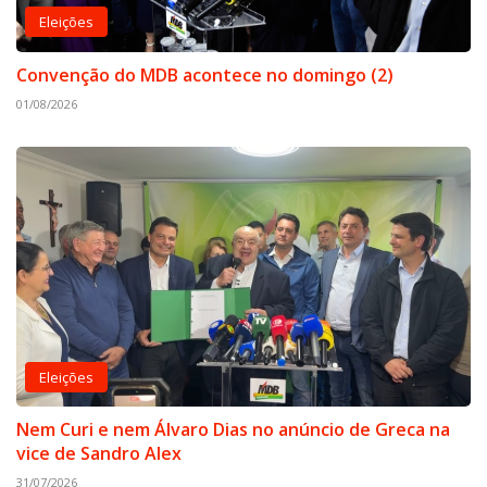
Eleições
Convenção do MDB acontece no domingo (2)
01/08/2026
Eleições
Nem Curi e nem Álvaro Dias no anúncio de Greca na
vice de Sandro Alex
31/07/2026