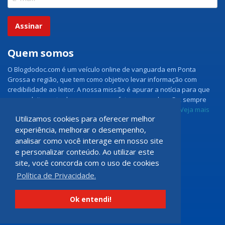
Assinar
Quem somos
O Blogdodoc.com é um veículo online de vanguarda em Ponta
Grossa e região, que tem como objetivo levar informação com
credibilidade ao leitor. A nossa missão é apurar a notícia para que
nossos leitores tenham acesso aos fatos como eles são, sempre
com imparcialidade e ouvindo todos os lados da notícia.
Veja mais
Utilizamos cookies para oferecer melhor
experiência, melhorar o desempenho,
Grupo Doc.com
analisar como você interage em nosso site
e personalizar conteúdo. Ao utilizar este
Rua Rio de Janeiro, 150 - Sala 102
site, você concorda com o uso de cookies
CEP: 84070-060 - Nova Rússia
Política de Privacidade.
Ponta Grossa \ PR
programadoccom@gmail.com
Ok entendi!