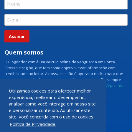
Assinar
Quem somos
O Blogdodoc.com é um veículo online de vanguarda em Ponta
Grossa e região, que tem como objetivo levar informação com
credibilidade ao leitor. A nossa missão é apurar a notícia para que
nossos leitores tenham acesso aos fatos como eles são, sempre
com imparcialidade e ouvindo todos os lados da notícia.
Veja mais
Utilizamos cookies para oferecer melhor
experiência, melhorar o desempenho,
Grupo Doc.com
analisar como você interage em nosso site
e personalizar conteúdo. Ao utilizar este
Rua Rio de Janeiro, 150 - Sala 102
site, você concorda com o uso de cookies
CEP: 84070-060 - Nova Rússia
Política de Privacidade.
Ponta Grossa \ PR
programadoccom@gmail.com