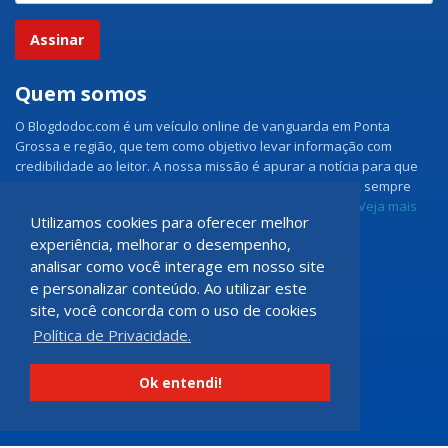
Assinar
Quem somos
O Blogdodoc.com é um veículo online de vanguarda em Ponta
Grossa e região, que tem como objetivo levar informação com
credibilidade ao leitor. A nossa missão é apurar a notícia para que
nossos leitores tenham acesso aos fatos como eles são, sempre
com imparcialidade e ouvindo todos os lados da notícia.
Veja mais
Utilizamos cookies para oferecer melhor
experiência, melhorar o desempenho,
Grupo Doc.com
analisar como você interage em nosso site
e personalizar conteúdo. Ao utilizar este
Rua Rio de Janeiro, 150 - Sala 102
site, você concorda com o uso de cookies
CEP: 84070-060 - Nova Rússia
Política de Privacidade.
Ponta Grossa \ PR
programadoccom@gmail.com
Ok entendi!