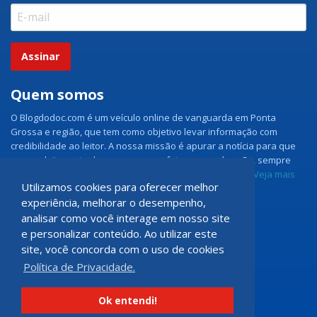
Assinar
Quem somos
O Blogdodoc.com é um veículo online de vanguarda em Ponta
Grossa e região, que tem como objetivo levar informação com
credibilidade ao leitor. A nossa missão é apurar a notícia para que
nossos leitores tenham acesso aos fatos como eles são, sempre
com imparcialidade e ouvindo todos os lados da notícia.
Veja mais
Utilizamos cookies para oferecer melhor
experiência, melhorar o desempenho,
Grupo Doc.com
analisar como você interage em nosso site
e personalizar conteúdo. Ao utilizar este
Rua Rio de Janeiro, 150 - Sala 102
site, você concorda com o uso de cookies
CEP: 84070-060 - Nova Rússia
Política de Privacidade.
Ponta Grossa \ PR
programadoccom@gmail.com
Ok entendi!