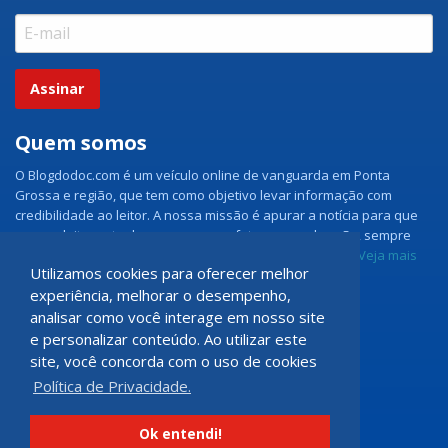
Assinar
Quem somos
O Blogdodoc.com é um veículo online de vanguarda em Ponta
Grossa e região, que tem como objetivo levar informação com
credibilidade ao leitor. A nossa missão é apurar a notícia para que
nossos leitores tenham acesso aos fatos como eles são, sempre
com imparcialidade e ouvindo todos os lados da notícia.
Veja mais
Utilizamos cookies para oferecer melhor
experiência, melhorar o desempenho,
Grupo Doc.com
analisar como você interage em nosso site
e personalizar conteúdo. Ao utilizar este
Rua Rio de Janeiro, 150 - Sala 102
site, você concorda com o uso de cookies
CEP: 84070-060 - Nova Rússia
Política de Privacidade.
Ponta Grossa \ PR
programadoccom@gmail.com
Ok entendi!