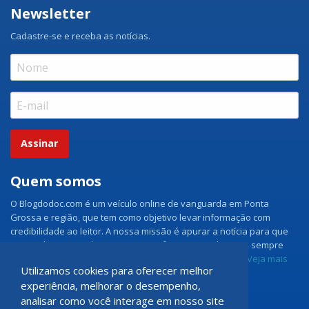
Newsletter
Cadastre-se e receba as notícias.
Assinar
Quem somos
O Blogdodoc.com é um veículo online de vanguarda em Ponta
Grossa e região, que tem como objetivo levar informação com
credibilidade ao leitor. A nossa missão é apurar a notícia para que
nossos leitores tenham acesso aos fatos como eles são, sempre
com imparcialidade e ouvindo todos os lados da notícia.
Veja mais
Utilizamos cookies para oferecer melhor
experiência, melhorar o desempenho,
Grupo Doc.com
analisar como você interage em nosso site