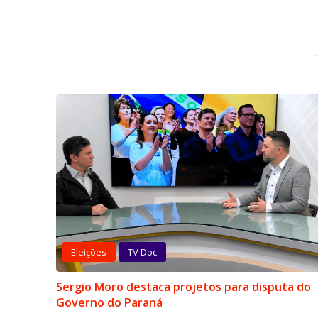
Eleições
TV Doc
Sergio Moro destaca projetos para disputa do
Governo do Paraná