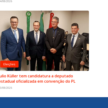
4/08/2026
Eleições
Julio Küller tem candidatura a deputado
estadual oficializada em convenção do PL
3/08/2026