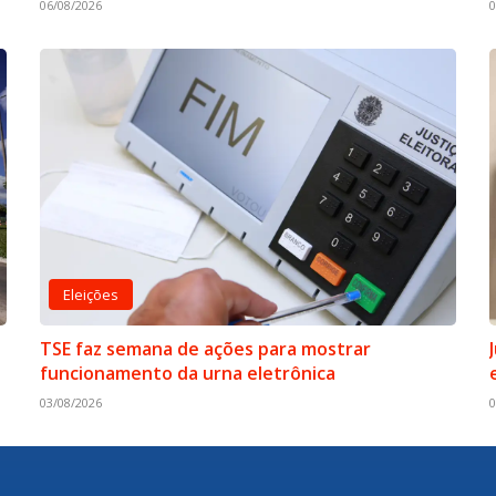
06/08/2026
0
Eleições
TSE faz semana de ações para mostrar
funcionamento da urna eletrônica
03/08/2026
0