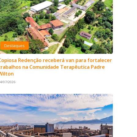
Destaques
Copiosa Redenção receberá van para fortalecer
trabalhos na Comunidade Terapêutica Padre
Wilton
4/07/2026