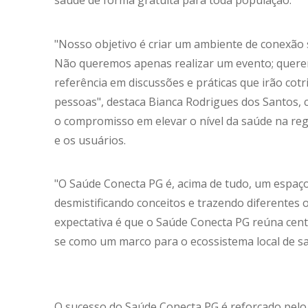
saúde de forma gratuita para toda população.
"Nosso objetivo é criar um ambiente de conexão 
Não queremos apenas realizar um evento; quere
referência em discussões e práticas que irão cotr
pessoas", destaca Bianca Rodrigues dos Santos, c
o compromisso em elevar o nível da saúde na re
e os usuários.
"O Saúde Conecta PG é, acima de tudo, um espaç
desmistificando conceitos e trazendo diferentes 
expectativa é que o Saúde Conecta PG reúna cent
se como um marco para o ecossistema local de saú
O sucesso do Saúde Conecta PG é reforçado pelo 