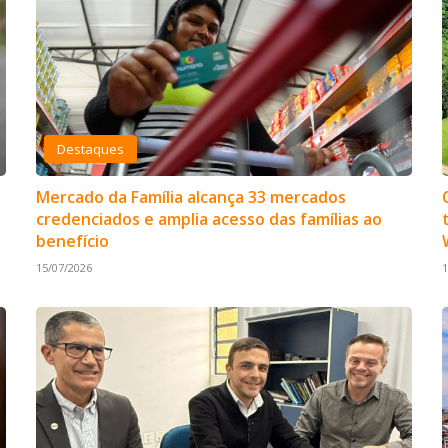
Destaques
Mercado da Família alcança 33 mercados
credenciados e amplia acesso das famílias ao
benefício
15/07/2026
1