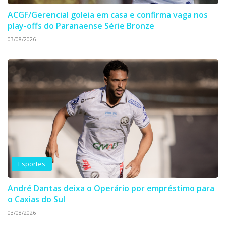
ACGF/Gerencial goleia em casa e confirma vaga nos
play-offs do Paranaense Série Bronze
03/08/2026
Esportes
André Dantas deixa o Operário por empréstimo para
o Caxias do Sul
03/08/2026