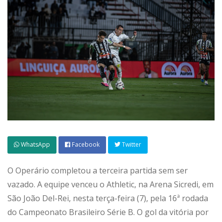
WhatsApp
Facebook
Twitter
O Operário completou a terceira partida sem ser
vazado. A equipe venceu o Athletic, na Arena Sicredi, em
São João Del-Rei, nesta terça-feira (7), pela 16ª rodada
do Campeonato Brasileiro Série B. O gol da vitória por