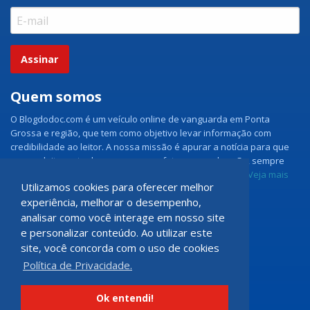
Assinar
Quem somos
O Blogdodoc.com é um veículo online de vanguarda em Ponta
Grossa e região, que tem como objetivo levar informação com
credibilidade ao leitor. A nossa missão é apurar a notícia para que
nossos leitores tenham acesso aos fatos como eles são, sempre
com imparcialidade e ouvindo todos os lados da notícia.
Veja mais
Utilizamos cookies para oferecer melhor
experiência, melhorar o desempenho,
Grupo Doc.com
analisar como você interage em nosso site
e personalizar conteúdo. Ao utilizar este
Rua Rio de Janeiro, 150 - Sala 102
site, você concorda com o uso de cookies
CEP: 84070-060 - Nova Rússia
Política de Privacidade.
Ponta Grossa \ PR
programadoccom@gmail.com
Ok entendi!