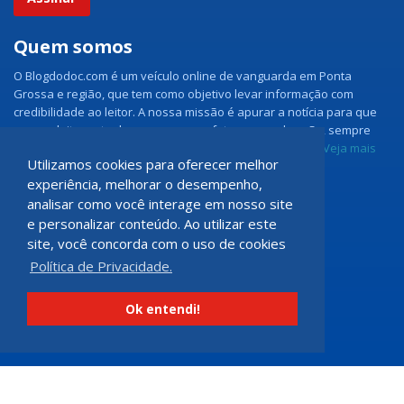
Quem somos
O Blogdodoc.com é um veículo online de vanguarda em Ponta
Grossa e região, que tem como objetivo levar informação com
credibilidade ao leitor. A nossa missão é apurar a notícia para que
nossos leitores tenham acesso aos fatos como eles são, sempre
com imparcialidade e ouvindo todos os lados da notícia.
Veja mais
Utilizamos cookies para oferecer melhor
experiência, melhorar o desempenho,
Grupo Doc.com
analisar como você interage em nosso site
e personalizar conteúdo. Ao utilizar este
Rua Rio de Janeiro, 150 - Sala 102
site, você concorda com o uso de cookies
CEP: 84070-060 - Nova Rússia
Política de Privacidade.
Ponta Grossa \ PR
programadoccom@gmail.com
Ok entendi!