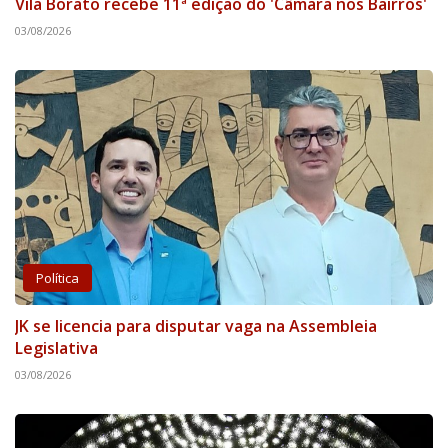
Vila Borato recebe 11ª edição do 'Câmara nos Bairros'
03/08/2026
Política
JK se licencia para disputar vaga na Assembleia
Legislativa
03/08/2026