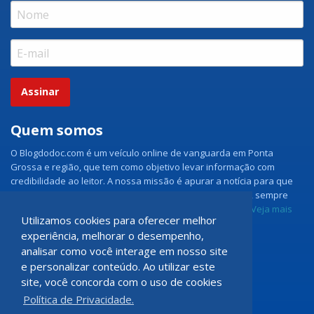
Assinar
Quem somos
O Blogdodoc.com é um veículo online de vanguarda em Ponta
Grossa e região, que tem como objetivo levar informação com
credibilidade ao leitor. A nossa missão é apurar a notícia para que
nossos leitores tenham acesso aos fatos como eles são, sempre
com imparcialidade e ouvindo todos os lados da notícia.
Veja mais
Utilizamos cookies para oferecer melhor
experiência, melhorar o desempenho,
Grupo Doc.com
analisar como você interage em nosso site
e personalizar conteúdo. Ao utilizar este
Rua Rio de Janeiro, 150 - Sala 102
site, você concorda com o uso de cookies
CEP: 84070-060 - Nova Rússia
Política de Privacidade.
Ponta Grossa \ PR