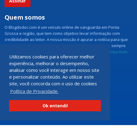
Assinar
Quem somos
O Blogdodoc.com é um veículo online de vanguarda em Ponta
Grossa e região, que tem como objetivo levar informação com
credibilidade ao leitor. A nossa missão é apurar a notícia para que
nossos leitores tenham acesso aos fatos como eles são, sempre
com imparcialidade e ouvindo todos os lados da notícia.
Veja mais
Utilizamos cookies para oferecer melhor
experiência, melhorar o desempenho,
Grupo Doc.com
analisar como você interage em nosso site
e personalizar conteúdo. Ao utilizar este
Rua Rio de Janeiro, 150 - Sala 102
site, você concorda com o uso de cookies
CEP: 84070-060 - Nova Rússia
Política de Privacidade.
Ponta Grossa \ PR
programadoccom@gmail.com
Ok entendi!