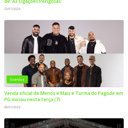
de 'As Ligações Perigosas'
23/07/2026
Eventos
Venda oficial de Menos é Mais e Turma do Pagode em
PG iniciou nesta terça (7)
08/07/2026