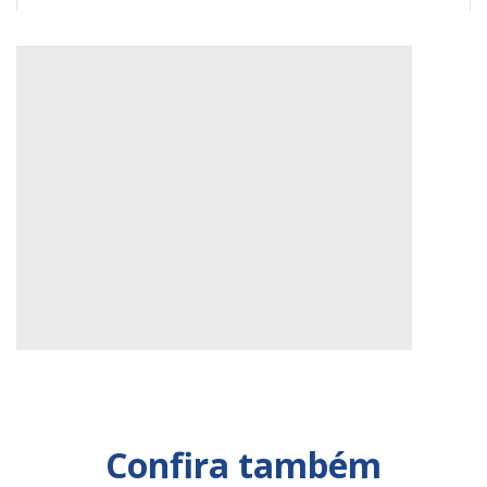
Um post compartilhado por Operário Ferroviário E.C. (@operarioferroviario)
Confira também