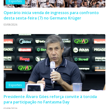
Esportes
Operário inicia venda de ingressos para confronto
desta sexta-feira (7) no Germano Krüger
03/08/2026
Esportes
Presidente Álvaro Góes reforça convite à torcida
para participação no Fantasma Day
03/08/2026