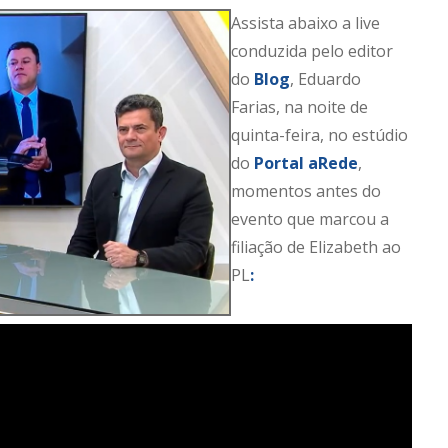
Assista abaixo a live
conduzida pelo editor
do
Blog
, Eduardo
Farias, na noite de
quinta-feira, no estúdio
do
Portal aRede
,
momentos antes do
evento que marcou a
filiação de Elizabeth ao
PL
: