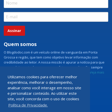
Assinar
Quem somos
O Blogdodoc.com é um veículo online de vanguarda em Ponta
Grossa e região, que tem como objetivo levar informação com
credibilidade ao leitor. A nossa missão é apurar a notícia para que
nossos leitores tenham acesso aos fatos como eles são, sempre
com imparcialidade e ouvindo todos os lados da notícia.
Veja mais
Utilizamos cookies para oferecer melhor
experiência, melhorar o desempenho,
Grupo Doc.com
analisar como você interage em nosso site
e personalizar conteúdo. Ao utilizar este
Rua Rio de Janeiro, 150 - Sala 102
site, você concorda com o uso de cookies
CEP: 84070-060 - Nova Rússia
Política de Privacidade.
Ponta Grossa \ PR
programadoccom@gmail.com