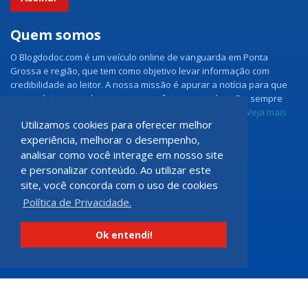
Quem somos
O Blogdodoc.com é um veículo online de vanguarda em Ponta
Grossa e região, que tem como objetivo levar informação com
credibilidade ao leitor. A nossa missão é apurar a notícia para que
nossos leitores tenham acesso aos fatos como eles são, sempre
com imparcialidade e ouvindo todos os lados da notícia.
Veja mais
Utilizamos cookies para oferecer melhor
experiência, melhorar o desempenho,
Grupo Doc.com
analisar como você interage em nosso site
e personalizar conteúdo. Ao utilizar este
Rua Rio de Janeiro, 150 - Sala 102
site, você concorda com o uso de cookies
CEP: 84070-060 - Nova Rússia
Política de Privacidade.
Ponta Grossa \ PR
programadoccom@gmail.com
Ok entendi!