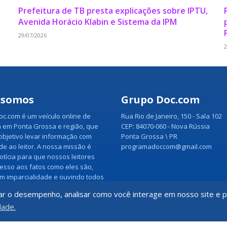
Prefeitura de TB presta explicações sobre IPTU,
Avenida Horácio Klabin e Sistema da IPM
29/07/2026
2
 somos
Grupo Doc.com
c.com é um veículo online de
Rua Rio de Janeiro, 150 - Sala 102
 em Ponta Grossa e região, que
CEP: 84070-060 - Nova Rússia
bjetivo levar informação com
Ponta Grossa \ PR
ade ao leitor. A nossa missão é
programadoccom@gmail.com
otícia para que nossos leitores
esso aos fatos como eles são,
m imparcialidade e ouvindo todos
a notícia.
Veja mais
ar o desempenho, analisar como você interage em nosso site e pe
dade.