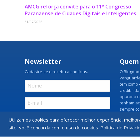
AMCG reforça convite para o 11º Congresso
Paranaense de Cidades Digitais e Inteligentes
31/07/2026
Newsletter
Quem
Cadastre-se e receba as notícias.
O Blogdodo
vanguarda
tem como o
credibilid
apurar a n
tenham ac
sempre co
os lados d
Utilizamos cookies para oferecer melhor experiência, melhor
Assinar
site, você concorda com o uso de cookies
Política de Privaci