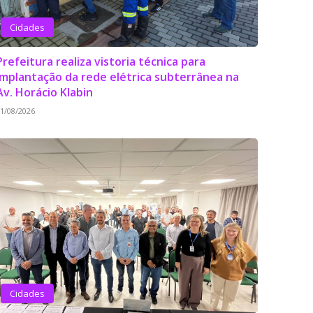
Cidades
Prefeitura realiza vistoria técnica para
implantação da rede elétrica subterrânea na
Av. Horácio Klabin
1/08/2026
Cidades