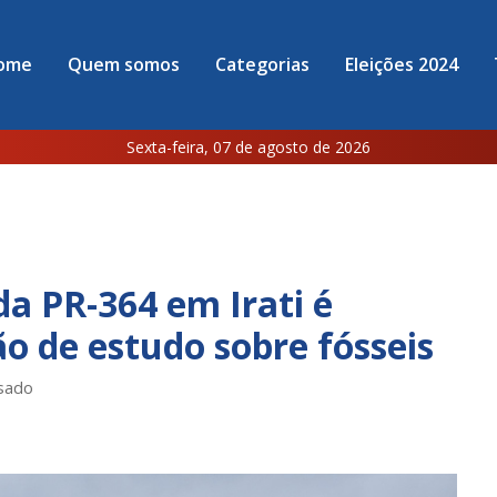
ome
Quem somos
Categorias
Eleições 2024
Sexta-feira, 07 de agosto de 2026
a PR-364 em Irati é
o de estudo sobre fósseis
sado