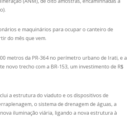
 Mineração (ANM), de oito amostras, encaminhadas à
o).
onários e maquinários para ocupar o canteiro de
rtir do mês que vem.
00 metros da PR-364 no perímetro urbano de Irati, e a
te novo trecho com a BR-153, um investimento de R$
clui a estrutura do viaduto e os dispositivos de
 terraplenagem, o sistema de drenagem de águas, a
 nova iluminação viária, ligando a nova estrutura à