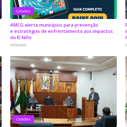
Cidades
o
AMCG alerta municípios para prevenção
e estratégias de enfrentamento aos impactos
do El Niño
03/08/2026
0
Cidades