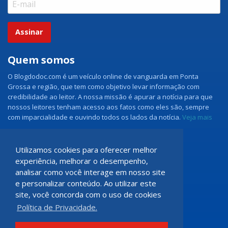
Assinar
Quem somos
O Blogdodoc.com é um veículo online de vanguarda em Ponta
Grossa e região, que tem como objetivo levar informação com
credibilidade ao leitor. A nossa missão é apurar a notícia para que
nossos leitores tenham acesso aos fatos como eles são, sempre
com imparcialidade e ouvindo todos os lados da notícia.
Veja mais
Grupo Doc.com
Utilizamos cookies para oferecer melhor
experiência, melhorar o desempenho,
Rua Rio de Janeiro, 150 - Sala 102
analisar como você interage em nosso site
CEP: 84070-060 - Nova Rússia
e personalizar conteúdo. Ao utilizar este
Ponta Grossa \ PR
site, você concorda com o uso de cookies
programadoccom@gmail.com
Política de Privacidade.