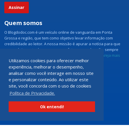
Assinar
Quem somos
O Blogdodoc.com é um veículo online de vanguarda em Ponta
Grossa e região, que tem como objetivo levar informação com
credibilidade ao leitor. A nossa missão é apurar a notícia para que
nossos leitores tenham acesso aos fatos como eles são, sempre
com imparcialidade e ouvindo todos os lados da notícia.
Veja mais
Utilizamos cookies para oferecer melhor
experiência, melhorar o desempenho,
Grupo Doc.com
analisar como você interage em nosso site
e personalizar conteúdo. Ao utilizar este
Rua Rio de Janeiro, 150 - Sala 102
site, você concorda com o uso de cookies
CEP: 84070-060 - Nova Rússia
Política de Privacidade.
Ponta Grossa \ PR
programadoccom@gmail.com
Ok entendi!