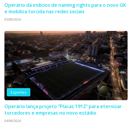
Operário dá indícios de naming rights para o novo GK
e mobiliza torcida nas redes sociais
05/08/2026
Esportes
Operário lança projeto “Placas 1912” para eternizar
torcedores e empresas no novo estádio
04/08/2026