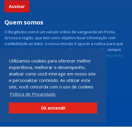
Assinar
Quem somos
O Blogdodoc.com é um veículo online de vanguarda em Ponta
Grossa e região, que tem como objetivo levar informação com
credibilidade ao leitor. A nossa missão é apurar a notícia para que
nossos leitores tenham acesso aos fatos como eles são, sempre
com imparcialidade e ouvindo todos os lados da notícia.
Veja mais
Utilizamos cookies para oferecer melhor
experiência, melhorar o desempenho,
Grupo Doc.com
analisar como você interage em nosso site
e personalizar conteúdo. Ao utilizar este
Rua Rio de Janeiro, 150 - Sala 102
site, você concorda com o uso de cookies
CEP: 84070-060 - Nova Rússia
Política de Privacidade.
Ponta Grossa \ PR
programadoccom@gmail.com
Ok entendi!