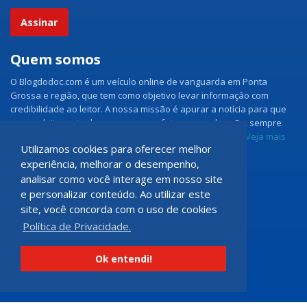
Assinar
Quem somos
O Blogdodoc.com é um veículo online de vanguarda em Ponta
Grossa e região, que tem como objetivo levar informação com
credibilidade ao leitor. A nossa missão é apurar a notícia para que
nossos leitores tenham acesso aos fatos como eles são, sempre
com imparcialidade e ouvindo todos os lados da notícia.
Veja mais
Utilizamos cookies para oferecer melhor
experiência, melhorar o desempenho,
Grupo Doc.com
analisar como você interage em nosso site
e personalizar conteúdo. Ao utilizar este
Rua Rio de Janeiro, 150 - Sala 102
site, você concorda com o uso de cookies
CEP: 84070-060 - Nova Rússia
Política de Privacidade.
Ponta Grossa \ PR
programadoccom@gmail.com
Ok entendi!