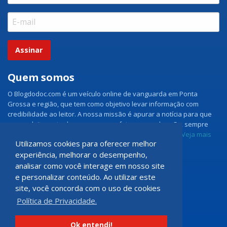
Assinar
Quem somos
O Blogdodoc.com é um veículo online de vanguarda em Ponta
Grossa e região, que tem como objetivo levar informação com
credibilidade ao leitor. A nossa missão é apurar a notícia para que
nossos leitores tenham acesso aos fatos como eles são, sempre
com imparcialidade e ouvindo todos os lados da notícia.
Veja mais
Utilizamos cookies para oferecer melhor
experiência, melhorar o desempenho,
Grupo Doc.com
analisar como você interage em nosso site
e personalizar conteúdo. Ao utilizar este
Rua Rio de Janeiro, 150 - Sala 102
site, você concorda com o uso de cookies
CEP: 84070-060 - Nova Rússia
Política de Privacidade.
Ponta Grossa \ PR
programadoccom@gmail.com
Ok entendi!