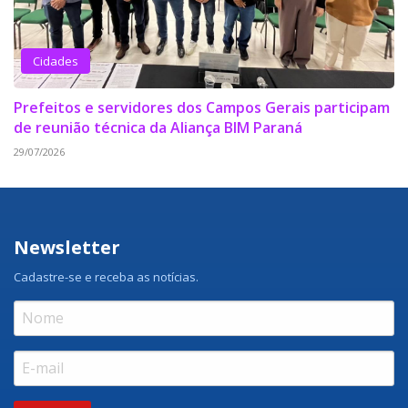
Cidades
Prefeitos e servidores dos Campos Gerais participam
de reunião técnica da Aliança BIM Paraná
29/07/2026
Newsletter
Cadastre-se e receba as notícias.