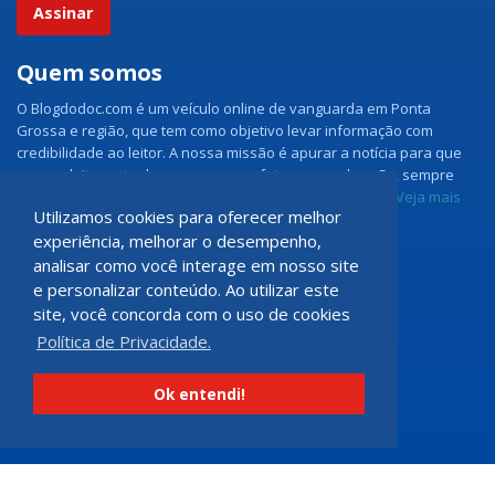
Assinar
Quem somos
O Blogdodoc.com é um veículo online de vanguarda em Ponta
Grossa e região, que tem como objetivo levar informação com
credibilidade ao leitor. A nossa missão é apurar a notícia para que
nossos leitores tenham acesso aos fatos como eles são, sempre
com imparcialidade e ouvindo todos os lados da notícia.
Veja mais
Utilizamos cookies para oferecer melhor
experiência, melhorar o desempenho,
Grupo Doc.com
analisar como você interage em nosso site
e personalizar conteúdo. Ao utilizar este
Rua Rio de Janeiro, 150 - Sala 102
site, você concorda com o uso de cookies
CEP: 84070-060 - Nova Rússia
Política de Privacidade.
Ponta Grossa \ PR
programadoccom@gmail.com
Ok entendi!