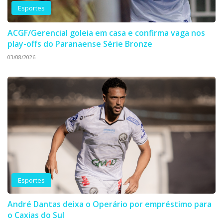
Esportes
ACGF/Gerencial goleia em casa e confirma vaga nos
play-offs do Paranaense Série Bronze
03/08/2026
Esportes
André Dantas deixa o Operário por empréstimo para
o Caxias do Sul