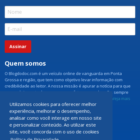
Assinar
Quem somos
O Blogdodoc.com é um veículo online de vanguarda em Ponta
Grossa e região, que tem como objetivo levar informação com
credibilidade ao leitor. A nossa missão é apurar a notícia para que
nossos leitores tenham acesso aos fatos como eles são, sempre
com imparcialidade e ouvindo todos os lados da notícia.
Veja mais
Utilizamos cookies para oferecer melhor
experiência, melhorar o desempenho,
Grupo Doc.com
analisar como você interage em nosso site
e personalizar conteúdo. Ao utilizar este
Rua Rio de Janeiro, 150 - Sala 102
site, você concorda com o uso de cookies
CEP: 84070-060 - Nova Rússia
Política de Privacidade.
Ponta Grossa \ PR