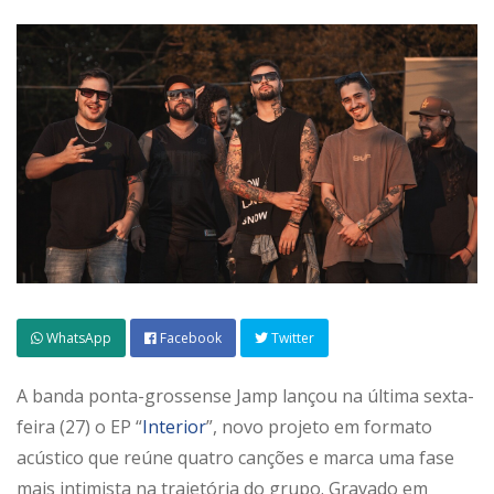
WhatsApp
Facebook
Twitter
A banda ponta-grossense Jamp lançou na última sexta-
feira (27) o EP “
Interior
”, novo projeto em formato
acústico que reúne quatro canções e marca uma fase
mais intimista na trajetória do grupo. Gravado em