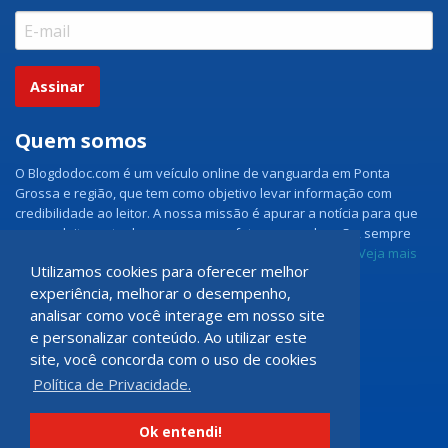
Assinar
Quem somos
O Blogdodoc.com é um veículo online de vanguarda em Ponta
Grossa e região, que tem como objetivo levar informação com
credibilidade ao leitor. A nossa missão é apurar a notícia para que
nossos leitores tenham acesso aos fatos como eles são, sempre
com imparcialidade e ouvindo todos os lados da notícia.
Veja mais
Utilizamos cookies para oferecer melhor
experiência, melhorar o desempenho,
Grupo Doc.com
analisar como você interage em nosso site
e personalizar conteúdo. Ao utilizar este
Rua Rio de Janeiro, 150 - Sala 102
site, você concorda com o uso de cookies
CEP: 84070-060 - Nova Rússia
Política de Privacidade.
Ponta Grossa \ PR
programadoccom@gmail.com
Ok entendi!