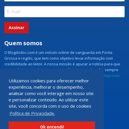
Assinar
Quem somos
O Blogdodoc.com é um veículo online de vanguarda em Ponta
Grossa e região, que tem como objetivo levar informação com
credibilidade ao leitor. A nossa missão é apurar a notícia para que
nossos leitores tenham acesso aos fatos como eles são, sempre
com imparcialidade e ouvindo todos os lados da notícia.
Veja mais
Utilizamos cookies para oferecer melhor
experiência, melhorar o desempenho,
Grupo Doc.com
analisar como você interage em nosso site
e personalizar conteúdo. Ao utilizar este
Rua Rio de Janeiro, 150 - Sala 102
site, você concorda com o uso de cookies
CEP: 84070-060 - Nova Rússia
Política de Privacidade.
Ponta Grossa \ PR
programadoccom@gmail.com
Ok entendi!