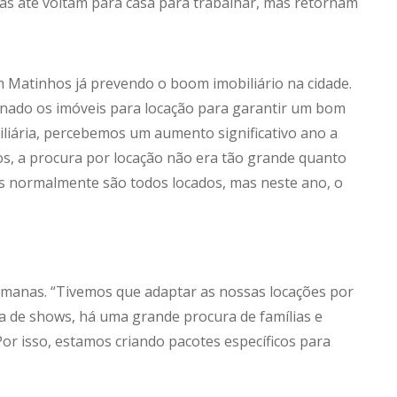
oas até voltam para casa para trabalhar, mas retornam
m Matinhos já prevendo o boom imobiliário na cidade.
onado os imóveis para locação para garantir um bom
biliária, percebemos um aumento significativo ano a
s, a procura por locação não era tão grande quanto
s normalmente são todos locados, mas neste ano, o
emanas. “Tivemos que adaptar as nossas locações por
a de shows, há uma grande procura de famílias e
or isso, estamos criando pacotes específicos para