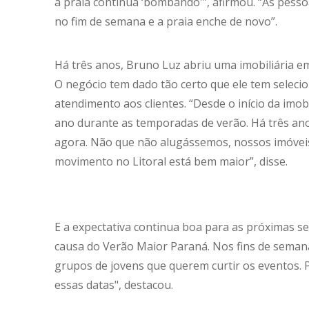
a praia continua ‘bombando'”, afirmou. “As pess
no fim de semana e a praia enche de novo”.
Há três anos, Bruno Luz abriu uma imobiliária e
O negócio tem dado tão certo que ele tem seleci
atendimento aos clientes. “Desde o início da imo
ano durante as temporadas de verão. Há três ano
agora. Não que não alugássemos, nossos imóvei
movimento no Litoral está bem maior”, disse.
E a expectativa continua boa para as próximas s
causa do Verão Maior Paraná. Nos fins de seman
grupos de jovens que querem curtir os eventos. P
essas datas", destacou.