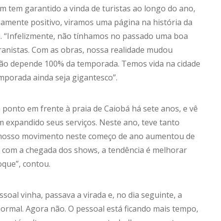
m tem garantido a vinda de turistas ao longo do ano,
mamente positivo, viramos uma página na história da
u. “Infelizmente, não tínhamos no passado uma boa
eranistas. Com as obras, nossa realidade mudou
não depende 100% da temporada. Temos vida na cidade
mporada ainda seja gigantesco”.
ponto em frente à praia de Caiobá há sete anos, e vê
m expandido seus serviços. Neste ano, teve tanto
“O nosso movimento neste começo de ano aumentou de
E com a chegada dos shows, a tendência é melhorar
oque”, contou.
oal vinha, passava a virada e, no dia seguinte, a
 normal. Agora não. O pessoal está ficando mais tempo,