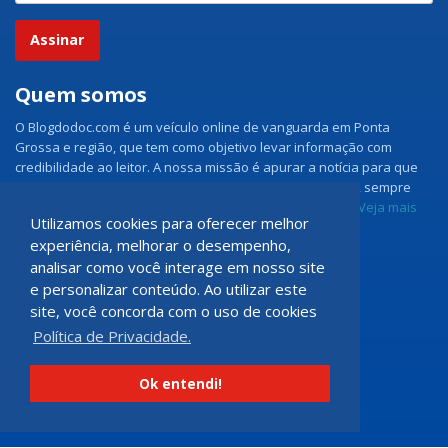
Assinar
Quem somos
O Blogdodoc.com é um veículo online de vanguarda em Ponta
Grossa e região, que tem como objetivo levar informação com
credibilidade ao leitor. A nossa missão é apurar a notícia para que
nossos leitores tenham acesso aos fatos como eles são, sempre
com imparcialidade e ouvindo todos os lados da notícia.
Veja mais
Utilizamos cookies para oferecer melhor
experiência, melhorar o desempenho,
Grupo Doc.com
analisar como você interage em nosso site
e personalizar conteúdo. Ao utilizar este
Rua Rio de Janeiro, 150 - Sala 102
site, você concorda com o uso de cookies
CEP: 84070-060 - Nova Rússia
Política de Privacidade.
Ponta Grossa \ PR
programadoccom@gmail.com
Ok entendi!