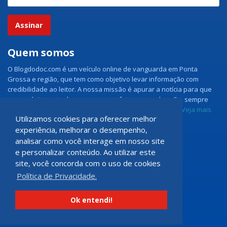
Assinar
Quem somos
O Blogdodoc.com é um veículo online de vanguarda em Ponta
Grossa e região, que tem como objetivo levar informação com
credibilidade ao leitor. A nossa missão é apurar a notícia para que
nossos leitores tenham acesso aos fatos como eles são, sempre
com imparcialidade e ouvindo todos os lados da notícia.
Veja mais
Utilizamos cookies para oferecer melhor
experiência, melhorar o desempenho,
Grupo Doc.com
analisar como você interage em nosso site
e personalizar conteúdo. Ao utilizar este
Rua Rio de Janeiro, 150 - Sala 102
site, você concorda com o uso de cookies
CEP: 84070-060 - Nova Rússia
Política de Privacidade.
Ponta Grossa \ PR
programadoccom@gmail.com
Ok entendi!