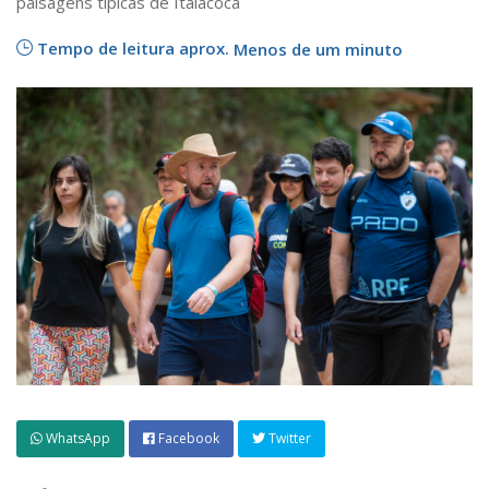
paisagens típicas de Itaiacoca
Tempo de leitura aprox.
Menos de um minuto
WhatsApp
Facebook
Twitter