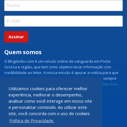
Assinar
Quem somos
O Blogdodoc.com é um veículo online de vanguarda em Ponta
Grossa e região, que tem como objetivo levar informação com
credibilidade ao leitor. A nossa missão é apurar a notícia para que
nossos leitores tenham acesso aos fatos como eles são, sempre
com imparcialidade e ouvindo todos os lados da notícia.
Veja mais
Utilizamos cookies para oferecer melhor
experiência, melhorar o desempenho,
Grupo Doc.com
analisar como você interage em nosso site
e personalizar conteúdo. Ao utilizar este
Rua Rio de Janeiro, 150 - Sala 102
site, você concorda com o uso de cookies
CEP: 84070-060 - Nova Rússia
Política de Privacidade.
Ponta Grossa \ PR
programadoccom@gmail.com