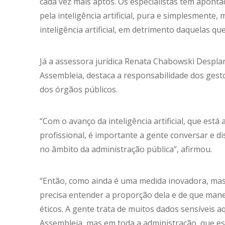
cada vez mais aptos. Os especialistas têm apont
pela inteligência artificial, pura e simplesmente
inteligência artificial, em detrimento daquelas q
Já a assessora jurídica Renata Chabowski Despla
Assembleia, destaca a responsabilidade dos gest
dos órgãos públicos.
“Com o avanço da inteligência artificial, que e
profissional, é importante a gente conversar e di
no âmbito da administração pública”, afirmou.
“Então, como ainda é uma medida inovadora, ma
precisa entender a proporção dela e de que maneir
éticos. A gente trata de muitos dados sensíveis a
Assembleia, mas em toda a administração, que e