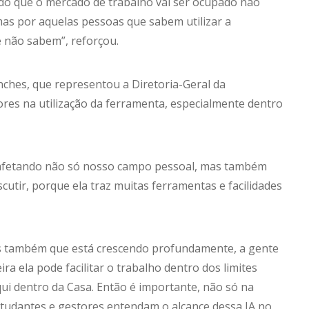
ado que o mercado de trabalho vai ser ocupado não
, mas por aquelas pessoas que sabem utilizar a
ue não sabem”, reforçou.
nches, que representou a Diretoria-Geral da
ores na utilização da ferramenta, especialmente dentro
stá afetando não só nosso campo pessoal, mas também
scutir, porque ela traz muitas ferramentas e facilidades
s também que está crescendo profundamente, a gente
a ela pode facilitar o trabalho dentro dos limites
qui dentro da Casa. Então é importante, não só na
studantes e gestores entendam o alcance dessa IA no