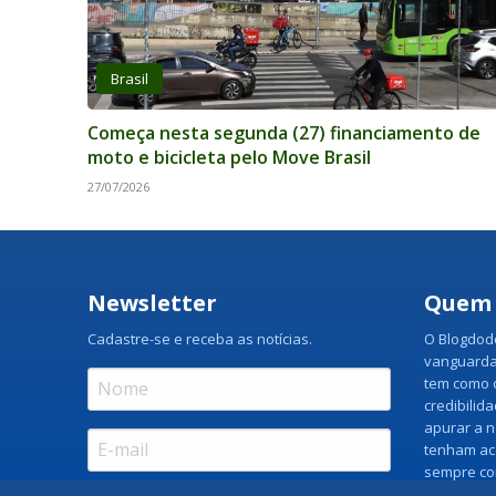
Brasil
Começa nesta segunda (27) financiamento de
moto e bicicleta pelo Move Brasil
27/07/2026
Newsletter
Quem
Cadastre-se e receba as notícias.
O Blogdodo
vanguarda
tem como o
credibilid
apurar a n
tenham ac
sempre co
os lados d