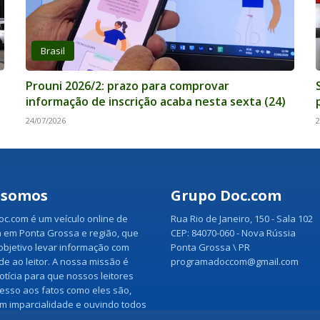
Brasil
Prouni 2026/2: prazo para comprovar
informação de inscrição acaba nesta sexta (24)
24/07/2026
2
 somos
Grupo Doc.com
c.com é um veículo online de
Rua Rio de Janeiro, 150 - Sala 102
 em Ponta Grossa e região, que
CEP: 84070-060 - Nova Rússia
bjetivo levar informação com
Ponta Grossa \ PR
ade ao leitor. A nossa missão é
programadoccom@gmail.com
otícia para que nossos leitores
esso aos fatos como eles são,
m imparcialidade e ouvindo todos
a notícia.
Veja mais