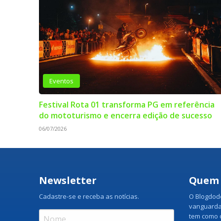
Eventos
Festival Rota 01 transforma PG em referência
do mototurismo e encerra edição de sucesso
06/07/2026
Newsletter
Quem
Cadastre-se e receba as notícias.
O Blogdodo
vanguarda
tem como o