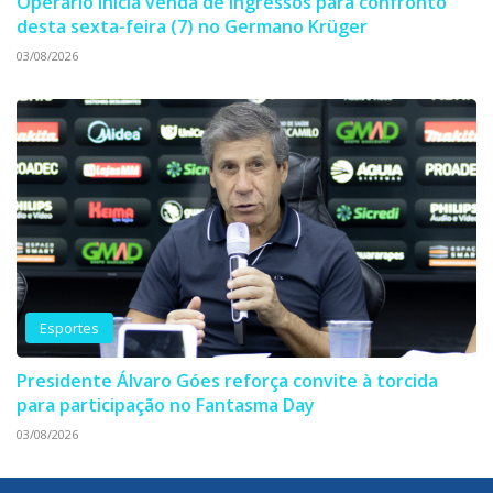
Operário inicia venda de ingressos para confronto
desta sexta-feira (7) no Germano Krüger
03/08/2026
Esportes
Presidente Álvaro Góes reforça convite à torcida
para participação no Fantasma Day
03/08/2026