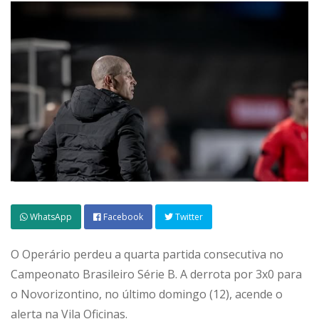
WhatsApp
Facebook
Twitter
O Operário perdeu a quarta partida consecutiva no
Campeonato Brasileiro Série B. A derrota por 3x0 para
o Novorizontino, no último domingo (12), acende o
alerta na Vila Oficinas.