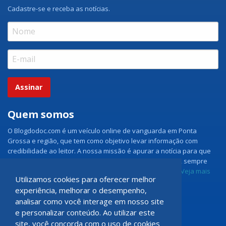
Cadastre-se e receba as notícias.
Assinar
Quem somos
O Blogdodoc.com é um veículo online de vanguarda em Ponta
Grossa e região, que tem como objetivo levar informação com
credibilidade ao leitor. A nossa missão é apurar a notícia para que
nossos leitores tenham acesso aos fatos como eles são, sempre
com imparcialidade e ouvindo todos os lados da notícia.
Veja mais
Utilizamos cookies para oferecer melhor
experiência, melhorar o desempenho,
Grupo Doc.com
analisar como você interage em nosso site
e personalizar conteúdo. Ao utilizar este
Rua Rio de Janeiro, 150 - Sala 102
site, você concorda com o uso de cookies