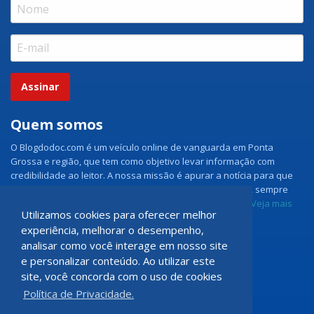
Assinar
Quem somos
O Blogdodoc.com é um veículo online de vanguarda em Ponta
Grossa e região, que tem como objetivo levar informação com
credibilidade ao leitor. A nossa missão é apurar a notícia para que
nossos leitores tenham acesso aos fatos como eles são, sempre
com imparcialidade e ouvindo todos os lados da notícia.
Veja mais
Utilizamos cookies para oferecer melhor
experiência, melhorar o desempenho,
Grupo Doc.com
analisar como você interage em nosso site
e personalizar conteúdo. Ao utilizar este
Rua Rio de Janeiro, 150 - Sala 102
site, você concorda com o uso de cookies
CEP: 84070-060 - Nova Rússia
Política de Privacidade.
Ponta Grossa \ PR
programadoccom@gmail.com