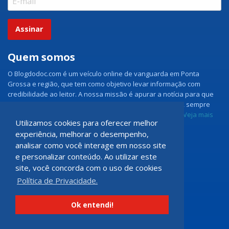
Assinar
Quem somos
O Blogdodoc.com é um veículo online de vanguarda em Ponta
Grossa e região, que tem como objetivo levar informação com
credibilidade ao leitor. A nossa missão é apurar a notícia para que
nossos leitores tenham acesso aos fatos como eles são, sempre
com imparcialidade e ouvindo todos os lados da notícia.
Veja mais
Utilizamos cookies para oferecer melhor
experiência, melhorar o desempenho,
Grupo Doc.com
analisar como você interage em nosso site
e personalizar conteúdo. Ao utilizar este
Rua Rio de Janeiro, 150 - Sala 102
site, você concorda com o uso de cookies
CEP: 84070-060 - Nova Rússia
Política de Privacidade.
Ponta Grossa \ PR
programadoccom@gmail.com
Ok entendi!