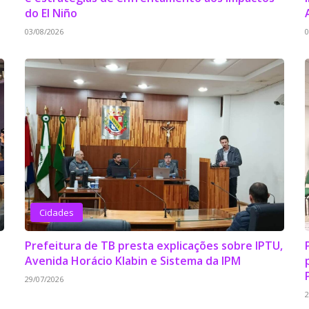
do El Niño
03/08/2026
0
Cidades
Prefeitura de TB presta explicações sobre IPTU,
Avenida Horácio Klabin e Sistema da IPM
29/07/2026
2