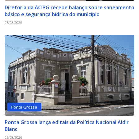
Diretoria da ACIPG recebe balanço sobre saneamento
básico e segurança hídrica do município
05/08/2026
Ponta Grossa
Ponta Grossa lança editais da Política Nacional Aldir
Blanc
05/08/2026