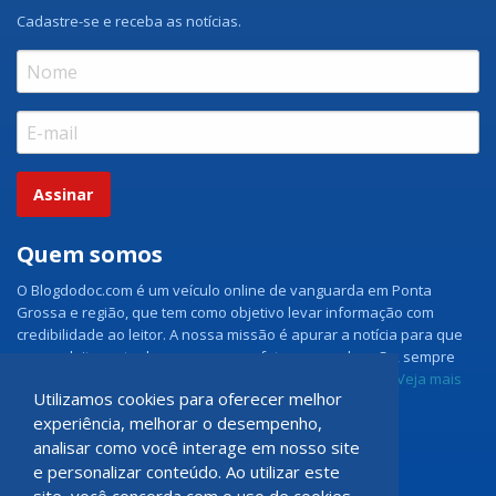
Cadastre-se e receba as notícias.
Assinar
Quem somos
O Blogdodoc.com é um veículo online de vanguarda em Ponta
Grossa e região, que tem como objetivo levar informação com
credibilidade ao leitor. A nossa missão é apurar a notícia para que
nossos leitores tenham acesso aos fatos como eles são, sempre
com imparcialidade e ouvindo todos os lados da notícia.
Veja mais
Utilizamos cookies para oferecer melhor
experiência, melhorar o desempenho,
Grupo Doc.com
analisar como você interage em nosso site
e personalizar conteúdo. Ao utilizar este
Rua Rio de Janeiro, 150 - Sala 102