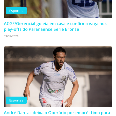
Esportes
ACGF/Gerencial goleia em casa e confirma vaga nos
play-offs do Paranaense Série Bronze
03/08/2026
Esportes
André Dantas deixa o Operário por empréstimo para