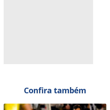
Uma publicação compartilhada por Operário Ferroviário E.C. (@operarioferroviario)
Confira também