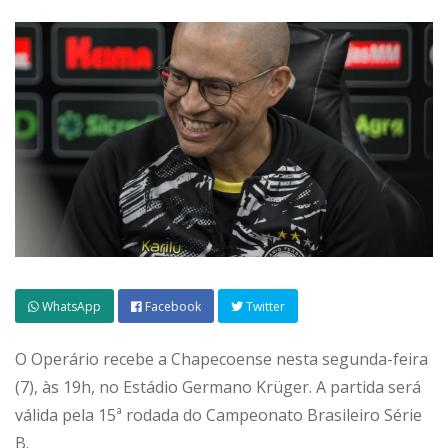
WhatsApp
Facebook
Twitter
O Operário recebe a Chapecoense nesta segunda-feira
(7), às 19h, no Estádio Germano Krüger. A partida será
válida pela 15ª rodada do Campeonato Brasileiro Série
B.