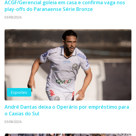
ACGF/Gerencial goleia em casa e confirma vaga nos
play-offs do Paranaense Série Bronze
03/08/2026
Esportes
André Dantas deixa o Operário por empréstimo para
o Caxias do Sul
03/08/2026