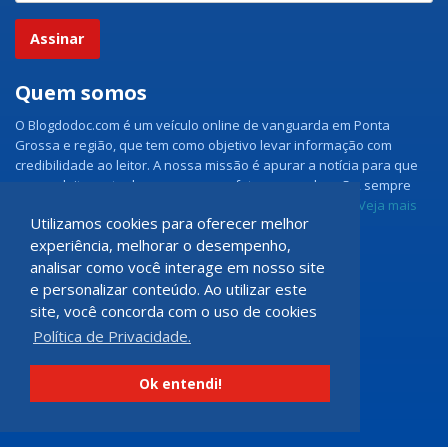
Assinar
Quem somos
O Blogdodoc.com é um veículo online de vanguarda em Ponta
Grossa e região, que tem como objetivo levar informação com
credibilidade ao leitor. A nossa missão é apurar a notícia para que
nossos leitores tenham acesso aos fatos como eles são, sempre
com imparcialidade e ouvindo todos os lados da notícia.
Veja mais
Utilizamos cookies para oferecer melhor
experiência, melhorar o desempenho,
Grupo Doc.com
analisar como você interage em nosso site
e personalizar conteúdo. Ao utilizar este
Rua Rio de Janeiro, 150 - Sala 102
site, você concorda com o uso de cookies
CEP: 84070-060 - Nova Rússia
Política de Privacidade.
Ponta Grossa \ PR
programadoccom@gmail.com
Ok entendi!