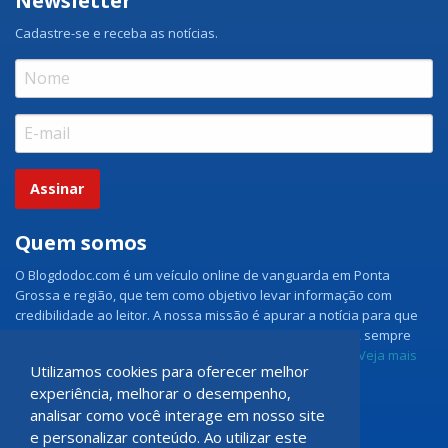
Newsletter
Cadastre-se e receba as notícias.
Assinar
Quem somos
O Blogdodoc.com é um veículo online de vanguarda em Ponta
Grossa e região, que tem como objetivo levar informação com
credibilidade ao leitor. A nossa missão é apurar a notícia para que
nossos leitores tenham acesso aos fatos como eles são, sempre
com imparcialidade e ouvindo todos os lados da notícia.
Veja mais
Utilizamos cookies para oferecer melhor
experiência, melhorar o desempenho,
Grupo Doc.com
analisar como você interage em nosso site
e personalizar conteúdo. Ao utilizar este
Rua Rio de Janeiro, 150 - Sala 102