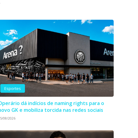
Esportes
Operário dá indícios de naming rights para o
novo GK e mobiliza torcida nas redes sociais
5/08/2026