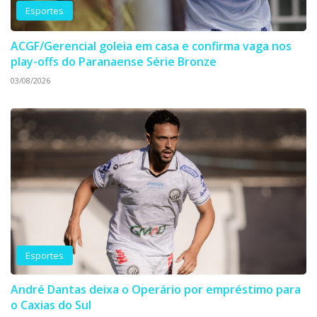
Esportes
ACGF/Gerencial goleia em casa e confirma vaga nos
play-offs do Paranaense Série Bronze
03/08/2026
Esportes
André Dantas deixa o Operário por empréstimo para
o Caxias do Sul